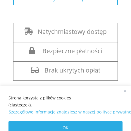

Natychmiastowy dostęp

Bezpieczne płatności

Brak ukrytych opłat
Strona korzysta z plików cookies
(ciasteczek).
Szczegółowe informacje znajdziesz w naszej polityce prywatnoś
©
LatamDronem.pl
| Wszelkie prawa zastrzeżone |
Polityka prywatności
|
Motyw: Divi
|
PRyC - strony
OK
internetowe